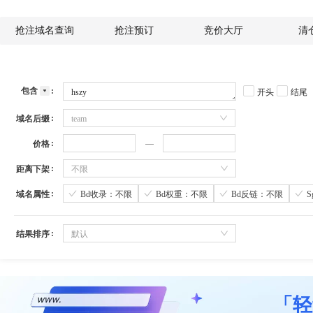
抢注域名查询
抢注预订
竞价大厅
清
包含
开头
结尾
域名后缀
team
价格
距离下架
不限
域名属性
Bd收录：不限
Bd权重：不限
Bd反链：不限
结果排序
默认
「轻