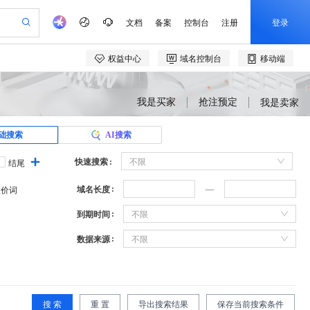
我是买家
抢注预定
我是卖家
础搜索
AI搜索
快速搜索
不限
结尾
域名长度
溢价词
到期时间
不限
数据来源
不限
搜 索
重 置
导出搜索结果
保存当前搜索条件