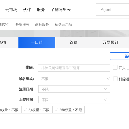
仓拍
一口价
议价
万网预订
基
排除
开头
域名组成
不限
排除
注册日期
不限
上架时间
不限
Sg收录：不限
Sg权重：不限
360权重：不限