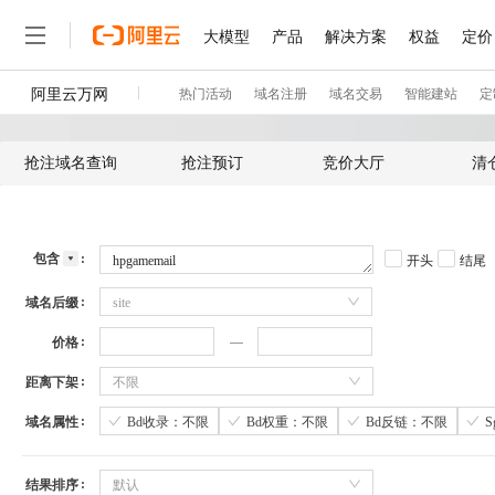
抢注域名查询
抢注预订
竞价大厅
清
包含
开头
结尾
域名后缀
site
价格
距离下架
不限
域名属性
Bd收录：不限
Bd权重：不限
Bd反链：不限
结果排序
默认