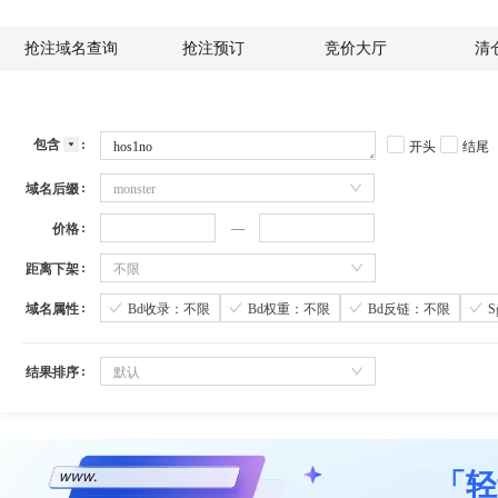
抢注域名查询
抢注预订
竞价大厅
清
包含
开头
结尾
域名后缀
monster
价格
距离下架
不限
域名属性
Bd收录：不限
Bd权重：不限
Bd反链：不限
结果排序
默认
「轻