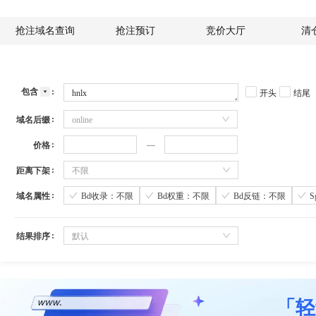
抢注域名查询
抢注预订
竞价大厅
清
包含
开头
结尾
域名后缀
online
价格
距离下架
不限
域名属性
Bd收录：不限
Bd权重：不限
Bd反链：不限
结果排序
默认
「轻