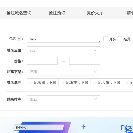
抢注域名查询
抢注预订
竞价大厅
清
包含
开头
结尾
域名后缀
site
价格
距离下架
不限
域名属性
Bd收录：不限
Bd权重：不限
Bd反链：不限
结果排序
默认
「轻