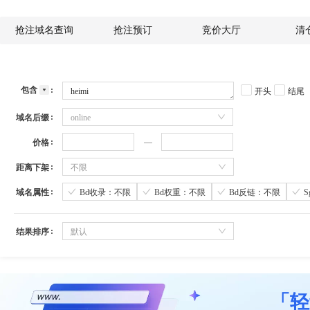
抢注域名查询
抢注预订
竞价大厅
清
包含
开头
结尾
域名后缀
online
价格
距离下架
不限
域名属性
Bd收录：不限
Bd权重：不限
Bd反链：不限
结果排序
默认
「轻