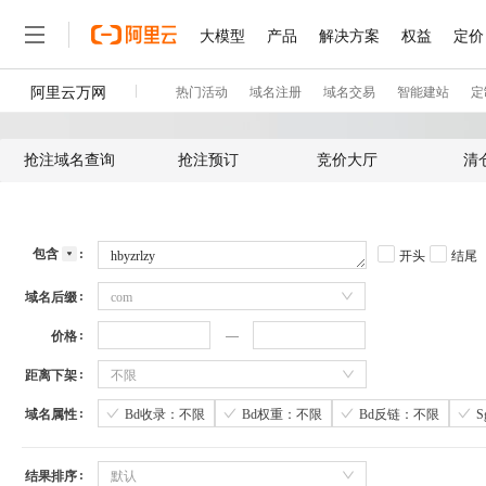
抢注域名查询
抢注预订
竞价大厅
清
包含
开头
结尾
域名后缀
com
价格
距离下架
不限
域名属性
Bd收录：不限
Bd权重：不限
Bd反链：不限
结果排序
默认