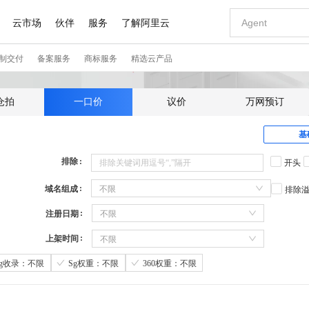
仓拍
一口价
议价
万网预订
基
排除
开头
域名组成
不限
排除
注册日期
不限
上架时间
不限
Sg收录：不限
Sg权重：不限
360权重：不限