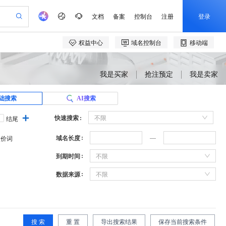
我是买家
抢注预定
我是卖家
础搜索
AI搜索
快速搜索
不限
结尾
域名长度
溢价词
到期时间
不限
数据来源
不限
搜 索
重 置
导出搜索结果
保存当前搜索条件