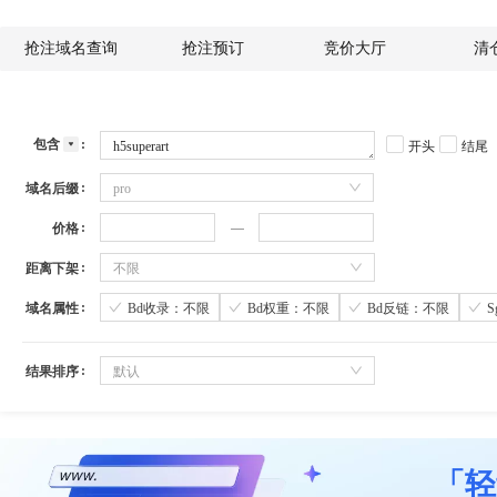
抢注域名查询
抢注预订
竞价大厅
清
包含
开头
结尾
域名后缀
pro
价格
距离下架
不限
域名属性
Bd收录：不限
Bd权重：不限
Bd反链：不限
结果排序
默认
「轻