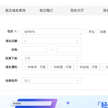
抢注域名查询
抢注预订
竞价大厅
清
包含
开头
结尾
域名后缀
tv
价格
距离下架
不限
域名属性
Bd收录：不限
Bd权重：不限
Bd反链：不限
结果排序
默认
「轻