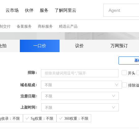
仓拍
一口价
议价
万网预订
基
排除
开头
域名组成
不限
排除
注册日期
不限
上架时间
不限
Sg收录：不限
Sg权重：不限
360权重：不限