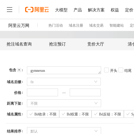
抢注域名查询
抢注预订
竞价大厅
清
包含
开头
结尾
域名后缀
fit
价格
距离下架
不限
域名属性
Bd收录：不限
Bd权重：不限
Bd反链：不限
结果排序
默认