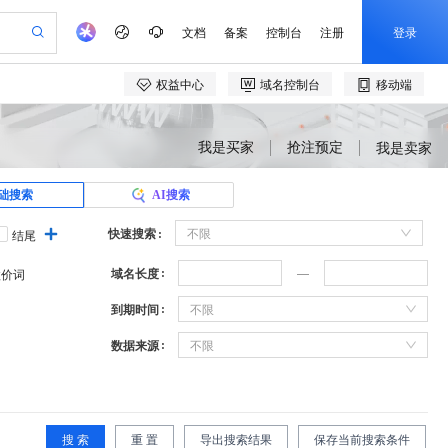
我是买家
抢注预定
我是卖家
础搜索
AI搜索
快速搜索
不限
结尾
域名长度
溢价词
到期时间
不限
数据来源
不限
搜 索
重 置
导出搜索结果
保存当前搜索条件