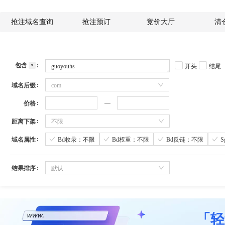
抢注域名查询
抢注预订
竞价大厅
清
包含
开头
结尾
域名后缀
com
价格
距离下架
不限
域名属性
Bd收录：不限
Bd权重：不限
Bd反链：不限
结果排序
默认
「轻