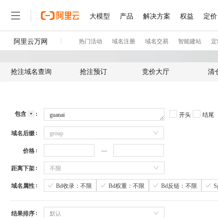
抢注域名查询
抢注预订
竞价大厅
清
包含
开头
结尾
域名后缀
group
价格
距离下架
不限
域名属性
Bd收录：不限
Bd权重：不限
Bd反链：不限
结果排序
默认