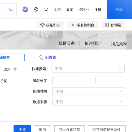
我是买家
抢注预定
我是卖家
础搜索
AI搜索
快速搜索
不限
结尾
域名长度
溢价词
到期时间
不限
数据来源
不限
搜 索
重 置
导出搜索结果
保存当前搜索条件