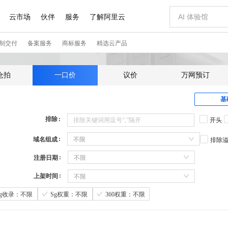
仓拍
一口价
议价
万网预订
基
排除
开头
域名组成
不限
排除
注册日期
不限
上架时间
不限
Sg收录：不限
Sg权重：不限
360权重：不限