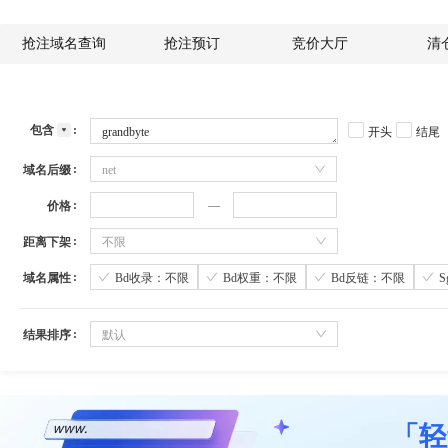
抢注域名查询
抢注预订
竞价大厅
清
包含
开头
结尾
域名后缀
net
价格
距离下架
不限
域名属性
Bd收录：不限
Bd权重：不限
Bd反链：不限
结果排序
默认
「轻