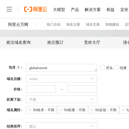
抢注域名查询
抢注预订
竞价大厅
清
包含
开头
结尾
域名后缀
online
价格
距离下架
不限
域名属性
Bd收录：不限
Bd权重：不限
Bd反链：不限
结果排序
默认