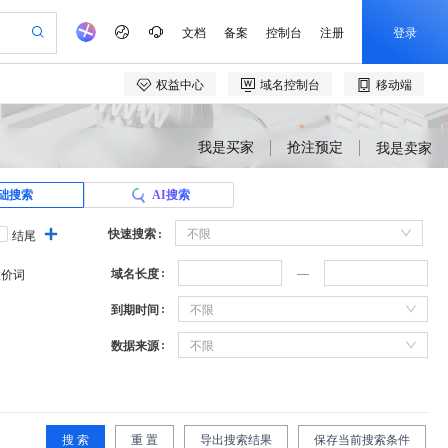
我是买家
抢注预定
我是卖家
础搜索
AI搜索
快速搜索
不限
结尾
域名长度
溢价词
到期时间
不限
数据来源
不限
搜 索
重 置
导出搜索结果
保存当前搜索条件