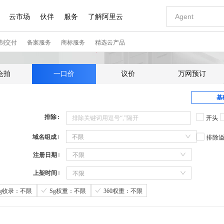
仓拍
一口价
议价
万网预订
基
排除
开头
域名组成
不限
排除
注册日期
不限
上架时间
不限
Sg收录：不限
Sg权重：不限
360权重：不限