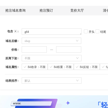
抢注域名查询
抢注预订
竞价大厅
清
包含
开头
结尾
域名后缀
shop
价格
距离下架
不限
域名属性
Bd收录：不限
Bd权重：不限
Bd反链：不限
结果排序
默认
「轻