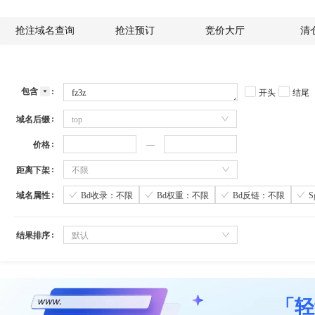
抢注域名查询
抢注预订
竞价大厅
清
包含
开头
结尾
域名后缀
top
价格
距离下架
不限
域名属性
Bd收录：不限
Bd权重：不限
Bd反链：不限
结果排序
默认
「轻