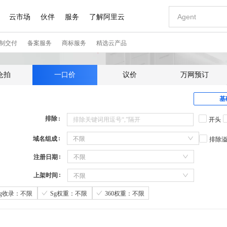
仓拍
一口价
议价
万网预订
基
排除
开头
域名组成
不限
排除
注册日期
不限
上架时间
不限
Sg收录：不限
Sg权重：不限
360权重：不限