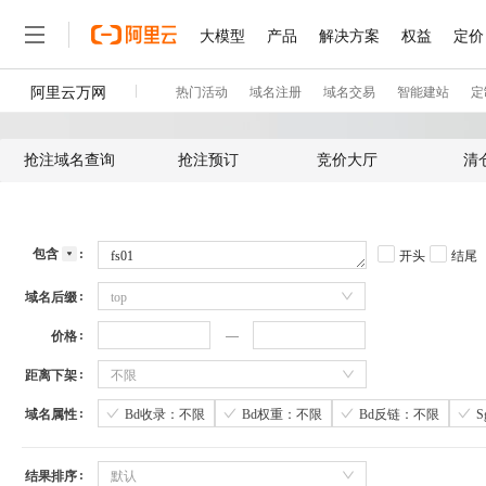
抢注域名查询
抢注预订
竞价大厅
清
包含
开头
结尾
域名后缀
top
价格
距离下架
不限
域名属性
Bd收录：不限
Bd权重：不限
Bd反链：不限
结果排序
默认