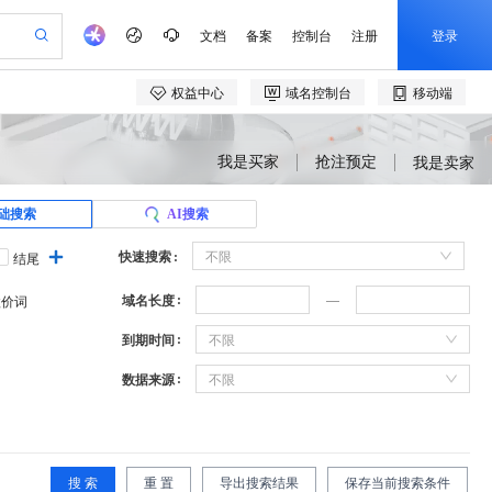
我是买家
抢注预定
我是卖家
础搜索
AI搜索
快速搜索
不限
结尾
域名长度
溢价词
到期时间
不限
数据来源
不限
搜 索
重 置
导出搜索结果
保存当前搜索条件