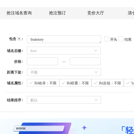
抢注域名查询
抢注预订
竞价大厅
清
包含
开头
结尾
域名后缀
love
价格
距离下架
不限
域名属性
Bd收录：不限
Bd权重：不限
Bd反链：不限
结果排序
默认
「轻