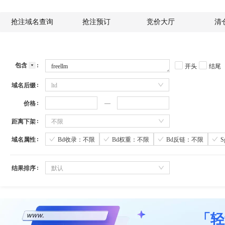
抢注域名查询
抢注预订
竞价大厅
清
包含
开头
结尾
域名后缀
ltd
价格
距离下架
不限
域名属性
Bd收录：不限
Bd权重：不限
Bd反链：不限
结果排序
默认
「轻