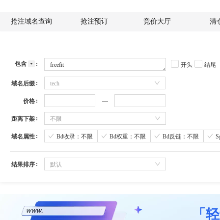
抢注域名查询
抢注预订
竞价大厅
清
包含
开头
结尾
域名后缀
tech
价格
距离下架
不限
域名属性
Bd收录：不限
Bd权重：不限
Bd反链：不限
结果排序
默认
「轻