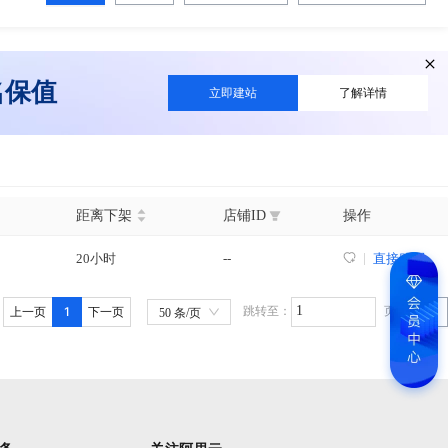
名保值
立即建站
了解详情
距离下架
店铺ID
操作
20小时
--
直接购买
1
跳转至：
页
上一页
下一页
GO
50 条/页