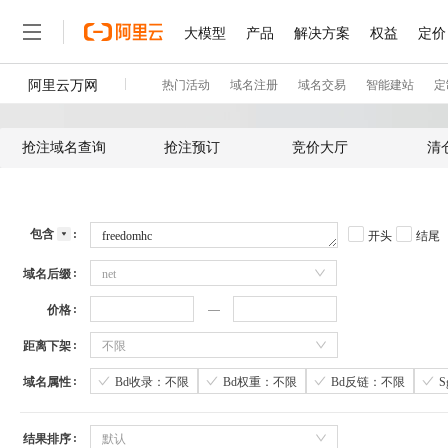
抢注域名查询
抢注预订
竞价大厅
清
包含
开头
结尾
域名后缀
net
价格
距离下架
不限
域名属性
Bd收录：不限
Bd权重：不限
Bd反链：不限
结果排序
默认