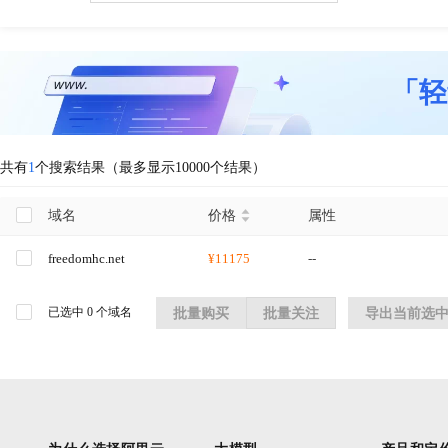
「轻
共有
1
个搜索结果（最多显示10000个结果）
域名
价格
属性
freedomhc.net
¥11175
--
已选中
0
个域名
批量购买
批量关注
导出当前选