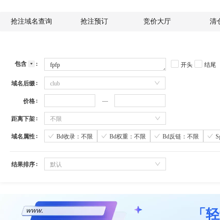
抢注域名查询
抢注预订
竞价大厅
清
包含
开头
结尾
域名后缀
club
价格
距离下架
不限
域名属性
Bd收录：不限
Bd权重：不限
Bd反链：不限
结果排序
默认
「轻