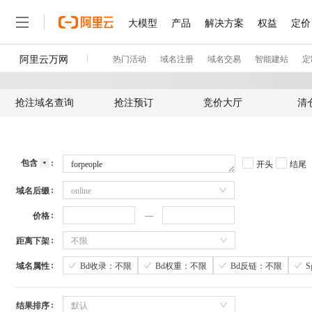
抢注域名查询
抢注预订
竞价大厅
清
包含
开头
结尾
域名后缀
online
价格
距离下架
不限
域名属性
Bd收录：不限
Bd权重：不限
Bd反链：不限
结果排序
默认