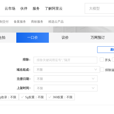
仓拍
一口价
议价
万网预订
基
排除
开头
域名组成
不限
排除
注册日期
不限
上架时间
不限
Sg收录：不限
Sg权重：不限
360权重：不限