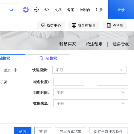
我是买家
抢注预定
我是卖家
础搜索
AI搜索
快速搜索
不限
结尾
域名长度
溢价词
到期时间
不限
数据来源
不限
搜 索
重 置
导出搜索结果
保存当前搜索条件