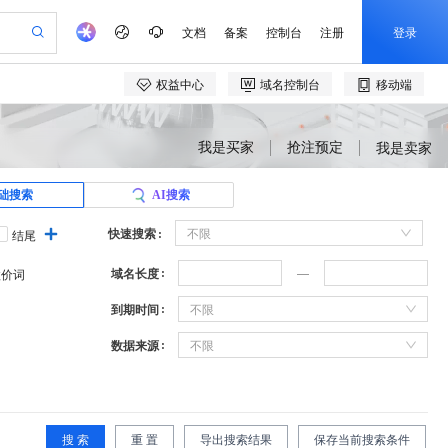
我是买家
抢注预定
我是卖家
础搜索
AI搜索
快速搜索
不限
结尾
域名长度
溢价词
到期时间
不限
数据来源
不限
搜 索
重 置
导出搜索结果
保存当前搜索条件