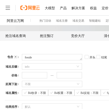
抢注域名查询
抢注预订
竞价大厅
清
包含
开头
结尾
域名后缀
info
价格
距离下架
不限
域名属性
Bd收录：不限
Bd权重：不限
Bd反链：不限
结果排序
默认