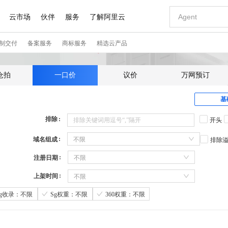
仓拍
一口价
议价
万网预订
基
排除
开头
域名组成
不限
排除
注册日期
不限
上架时间
不限
Sg收录：不限
Sg权重：不限
360权重：不限