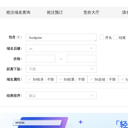
抢注域名查询
抢注预订
竞价大厅
清
包含
开头
结尾
域名后缀
cn
价格
距离下架
不限
域名属性
Bd收录：不限
Bd权重：不限
Bd反链：不限
结果排序
默认
「轻