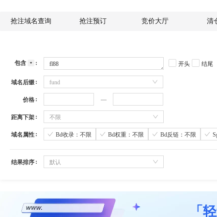
抢注域名查询
抢注预订
竞价大厅
清
包含
开头
结尾
域名后缀
fund
价格
距离下架
不限
域名属性
Bd收录：不限
Bd权重：不限
Bd反链：不限
结果排序
默认
「轻