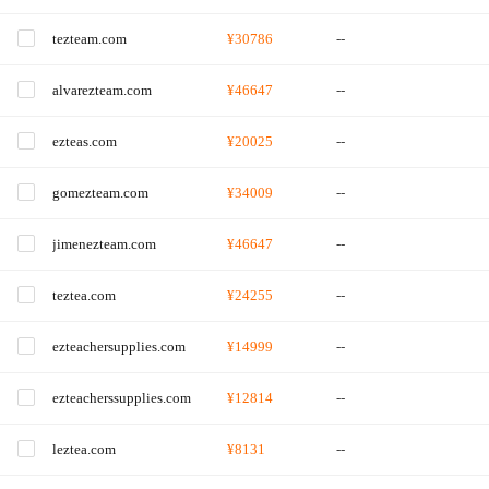
tezteam.com
¥30786
--
alvarezteam.com
¥46647
--
ezteas.com
¥20025
--
gomezteam.com
¥34009
--
jimenezteam.com
¥46647
--
teztea.com
¥24255
--
ezteachersupplies.com
¥14999
--
ezteacherssupplies.com
¥12814
--
leztea.com
¥8131
--