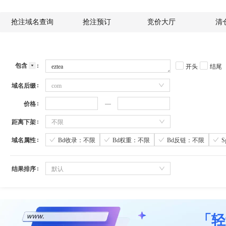
抢注域名查询
抢注预订
竞价大厅
清
包含
开头
结尾
域名后缀
com
价格
距离下架
不限
域名属性
Bd收录：不限
Bd权重：不限
Bd反链：不限
结果排序
默认
「轻