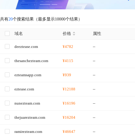
共有
20
个搜索结果（最多显示10000个结果）
域名
价格
属性
deeztease.com
¥4782
--
thesanchezteam.com
¥4115
--
ezteamsapp.com
¥939
--
eztease.com
¥12188
--
nunezteam.com
¥16196
--
thejuarezteam.com
¥16204
--
ramirezteam.com
¥46647
--