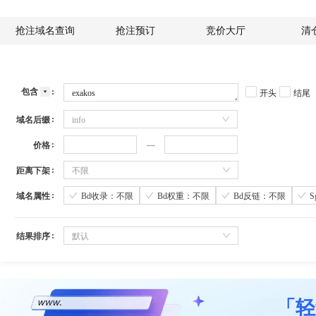
抢注域名查询
抢注预订
竞价大厅
清
包含
开头
结尾
域名后缀
info
价格
距离下架
不限
域名属性
Bd收录：不限
Bd权重：不限
Bd反链：不限
结果排序
默认
「轻