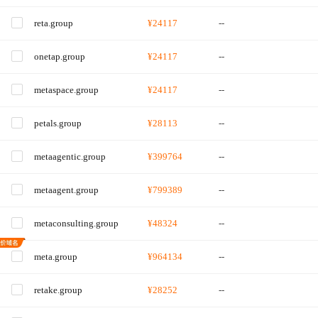
reta.group
¥24117
--
onetap.group
¥24117
--
metaspace.group
¥24117
--
petals.group
¥28113
--
metaagentic.group
¥399764
--
metaagent.group
¥799389
--
metaconsulting.group
¥48324
--
meta.group
¥964134
--
retake.group
¥28252
--