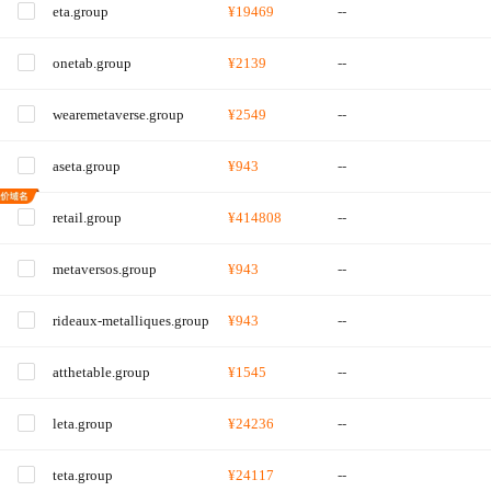
eta.group
¥19469
--
onetab.group
¥2139
--
wearemetaverse.group
¥2549
--
aseta.group
¥943
--
retail.group
¥414808
--
metaversos.group
¥943
--
rideaux-metalliques.group
¥943
--
atthetable.group
¥1545
--
leta.group
¥24236
--
teta.group
¥24117
--