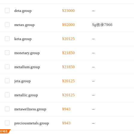
deta.group
¥23000
--
metax.group
¥92000
Sg收录7966
keta.group
¥20125
--
monetary.group
¥21850
--
metallum.group
¥21850
--
jeta.group
¥20125
--
metallic.group
¥20125
--
metawellness.group
¥943
--
preciousmetals.group
¥943
--