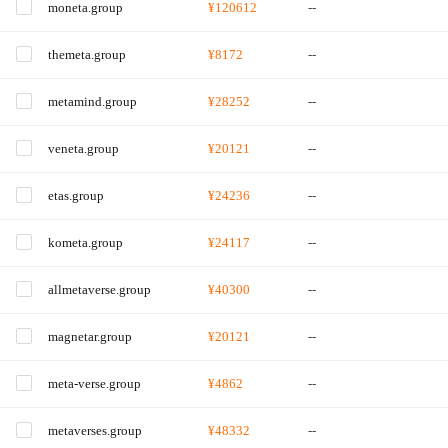
moneta.group
¥120612
--
themeta.group
¥8172
--
metamind.group
¥28252
--
veneta.group
¥20121
--
etas.group
¥24236
--
kometa.group
¥24117
--
allmetaverse.group
¥40300
--
magnetar.group
¥20121
--
meta-verse.group
¥4862
--
metaverses.group
¥48332
--