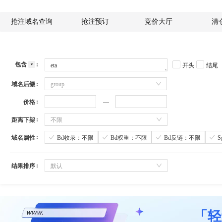
抢注域名查询
抢注预订
竞价大厅
清
包含
开头
结尾
域名后缀
group
价格
距离下架
不限
域名属性
Bd收录：不限
Bd权重：不限
Bd反链：不限
结果排序
默认
「轻