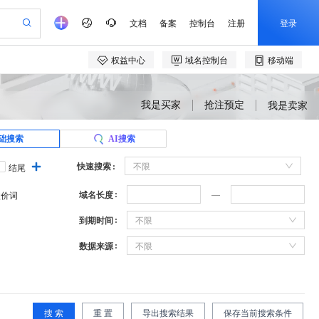
我是买家
抢注预定
我是卖家
础搜索
AI搜索
快速搜索
不限
结尾
域名长度
溢价词
到期时间
不限
数据来源
不限
搜 索
重 置
导出搜索结果
保存当前搜索条件