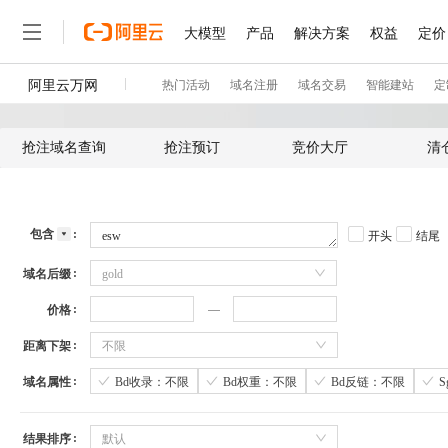
抢注域名查询
抢注预订
竞价大厅
清
包含
开头
结尾
域名后缀
gold
价格
距离下架
不限
域名属性
Bd收录：不限
Bd权重：不限
Bd反链：不限
结果排序
默认