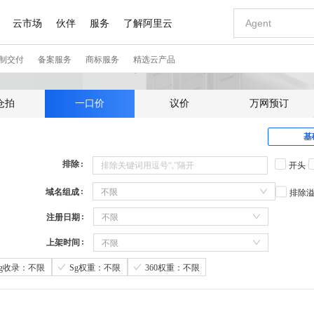
仓拍
一口价
议价
万网预订
基
排除
开头
域名组成
不限
排除
注册日期
不限
上架时间
不限
Sg收录：不限
Sg权重：不限
360权重：不限