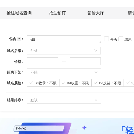
抢注域名查询
抢注预订
竞价大厅
清
包含
开头
结尾
域名后缀
fund
价格
距离下架
不限
域名属性
Bd收录：不限
Bd权重：不限
Bd反链：不限
结果排序
默认
「轻