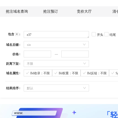
抢注域名查询
抢注预订
竞价大厅
清
包含
开头
结尾
域名后缀
xin
价格
距离下架
不限
域名属性
Bd收录：不限
Bd权重：不限
Bd反链：不限
结果排序
默认
「轻