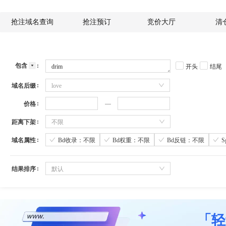
抢注域名查询
抢注预订
竞价大厅
清
包含
开头
结尾
域名后缀
love
价格
距离下架
不限
域名属性
Bd收录：不限
Bd权重：不限
Bd反链：不限
结果排序
默认
「轻