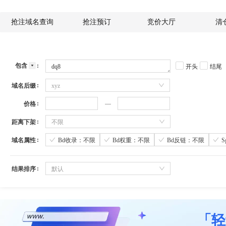
抢注域名查询
抢注预订
竞价大厅
清
包含
开头
结尾
域名后缀
xyz
价格
距离下架
不限
域名属性
Bd收录：不限
Bd权重：不限
Bd反链：不限
结果排序
默认
「轻