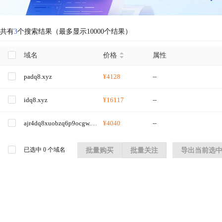
共有
3
个搜索结果（最多显示10000个结果）
域名
价格
属性
padq8.xyz
¥4128
--
idq8.xyz
¥16117
--
ajr4dq8xuobzq6p9ocgw.xyz
¥4040
--
已选中
0
个域名
批量购买
批量关注
导出当前选