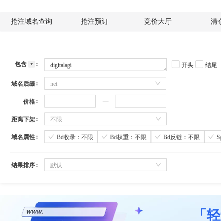
抢注域名查询
抢注预订
竞价大厅
清
包含
开头
结尾
域名后缀
net
价格
距离下架
不限
域名属性
Bd收录：不限
Bd权重：不限
Bd反链：不限
结果排序
默认
「轻