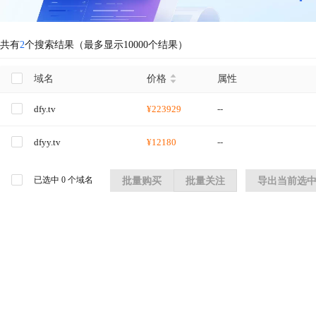
共有
2
个搜索结果（最多显示10000个结果）
域名
价格
属性
dfy.tv
¥223929
--
dfyy.tv
¥12180
--
已选中
0
个域名
批量购买
批量关注
导出当前选