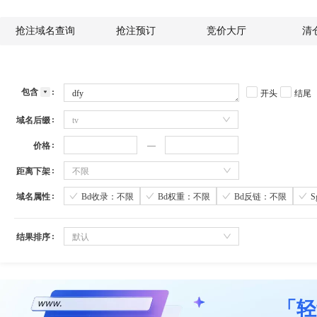
抢注域名查询
抢注预订
竞价大厅
清
包含
开头
结尾
域名后缀
tv
价格
距离下架
不限
域名属性
Bd收录：不限
Bd权重：不限
Bd反链：不限
结果排序
默认
「轻