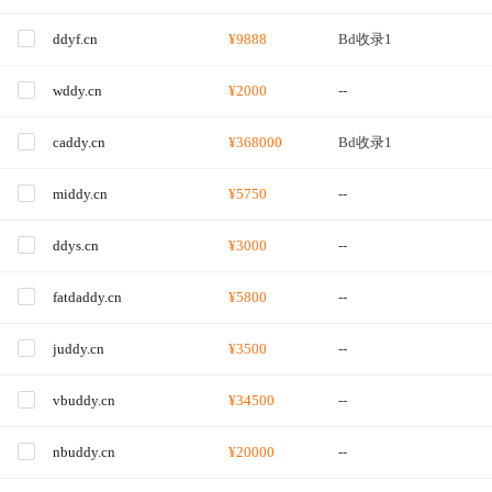
ddyf.cn
¥9888
Bd收录1
wddy.cn
¥2000
--
caddy.cn
¥368000
Bd收录1
middy.cn
¥5750
--
ddys.cn
¥3000
--
fatdaddy.cn
¥5800
--
juddy.cn
¥3500
--
vbuddy.cn
¥34500
--
nbuddy.cn
¥20000
--