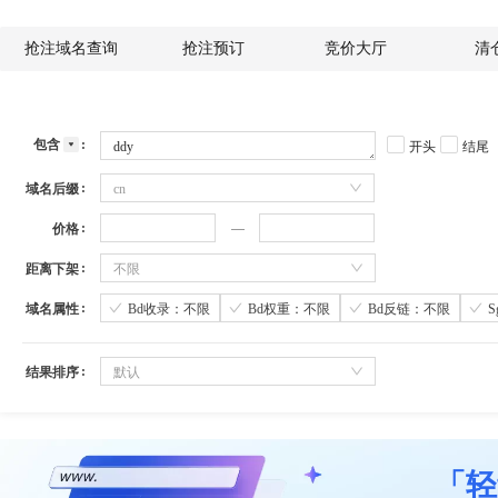
抢注域名查询
抢注预订
竞价大厅
清
包含
开头
结尾
域名后缀
cn
价格
距离下架
不限
域名属性
Bd收录：不限
Bd权重：不限
Bd反链：不限
结果排序
默认
「轻