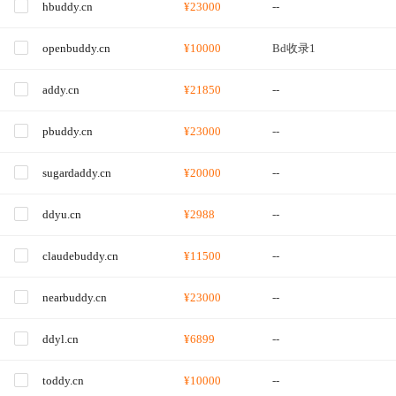
hbuddy.cn
¥23000
--
openbuddy.cn
¥10000
Bd收录1
addy.cn
¥21850
--
pbuddy.cn
¥23000
--
sugardaddy.cn
¥20000
--
ddyu.cn
¥2988
--
claudebuddy.cn
¥11500
--
nearbuddy.cn
¥23000
--
ddyl.cn
¥6899
--
toddy.cn
¥10000
--