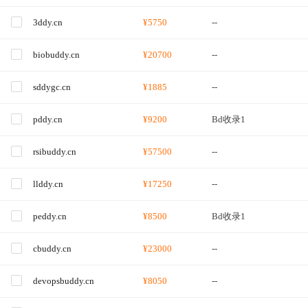
3ddy.cn
¥5750
--
biobuddy.cn
¥20700
--
sddygc.cn
¥1885
--
pddy.cn
¥9200
Bd收录1
rsibuddy.cn
¥57500
--
llddy.cn
¥17250
--
peddy.cn
¥8500
Bd收录1
cbuddy.cn
¥23000
--
devopsbuddy.cn
¥8050
--