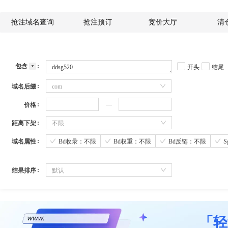
抢注域名查询
抢注预订
竞价大厅
清
包含
开头
结尾
域名后缀
com
价格
距离下架
不限
域名属性
Bd收录：不限
Bd权重：不限
Bd反链：不限
结果排序
默认
「轻