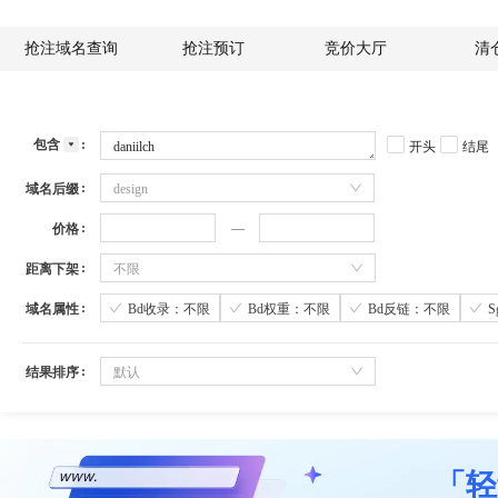
抢注域名查询
抢注预订
竞价大厅
清
包含
开头
结尾
域名后缀
design
价格
距离下架
不限
域名属性
Bd收录：不限
Bd权重：不限
Bd反链：不限
结果排序
默认
「轻