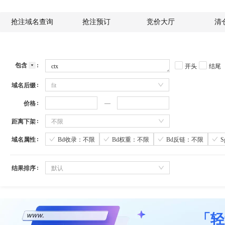
抢注域名查询
抢注预订
竞价大厅
清
包含
开头
结尾
域名后缀
fit
价格
距离下架
不限
域名属性
Bd收录：不限
Bd权重：不限
Bd反链：不限
结果排序
默认
「轻