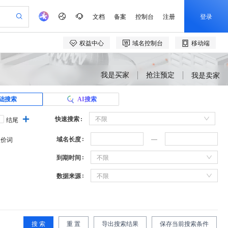
我是买家
抢注预定
我是卖家
础搜索
AI搜索
快速搜索
不限
结尾
域名长度
溢价词
到期时间
不限
数据来源
不限
搜 索
重 置
导出搜索结果
保存当前搜索条件