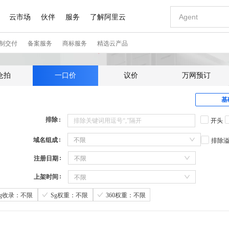
仓拍
一口价
议价
万网预订
基
排除
开头
域名组成
不限
排除
注册日期
不限
上架时间
不限
Sg收录：不限
Sg权重：不限
360权重：不限