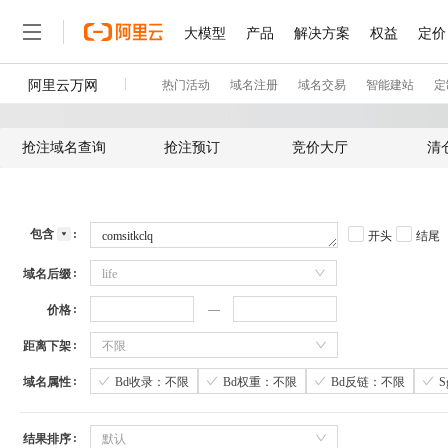
抢注域名查询
抢注预订
竞价大厅
清
包含
开头
结尾
域名后缀
life
价格
距离下架
不限
域名属性
Bd收录：不限
Bd权重：不限
Bd反链：不限
结果排序
默认