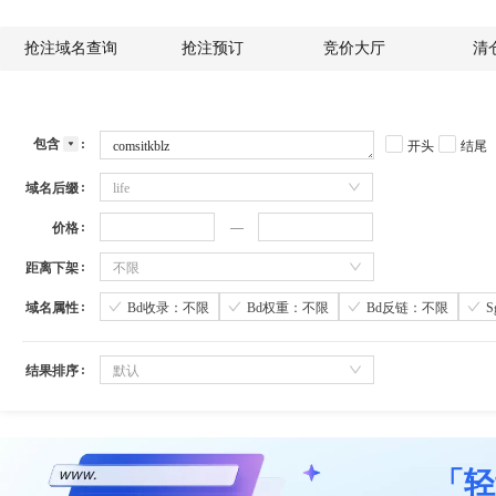
抢注域名查询
抢注预订
竞价大厅
清
包含
开头
结尾
域名后缀
life
价格
距离下架
不限
域名属性
Bd收录：不限
Bd权重：不限
Bd反链：不限
结果排序
默认
「轻