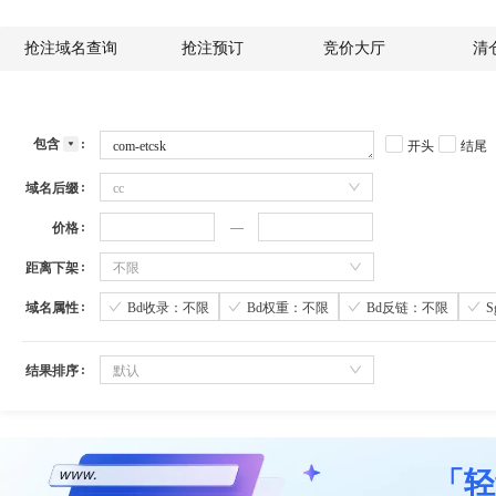
抢注域名查询
抢注预订
竞价大厅
清
包含
开头
结尾
域名后缀
cc
价格
距离下架
不限
域名属性
Bd收录：不限
Bd权重：不限
Bd反链：不限
结果排序
默认
「轻