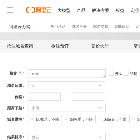
抢注域名查询
抢注预订
竞价大厅
清
包含
开头
结尾
域名后缀
co
价格
距离下架
不限
域名属性
Bd收录：不限
Bd权重：不限
Bd反链：不限
结果排序
默认