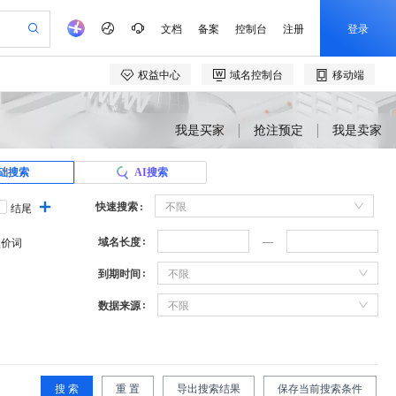
我是买家
抢注预定
我是卖家
础搜索
AI搜索
快速搜索
不限
结尾
域名长度
溢价词
到期时间
不限
数据来源
不限
搜 索
重 置
导出搜索结果
保存当前搜索条件