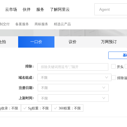
仓拍
一口价
议价
万网预订
基
排除
开头
域名组成
不限
排除
注册日期
不限
上架时间
不限
Sg收录：不限
Sg权重：不限
360权重：不限