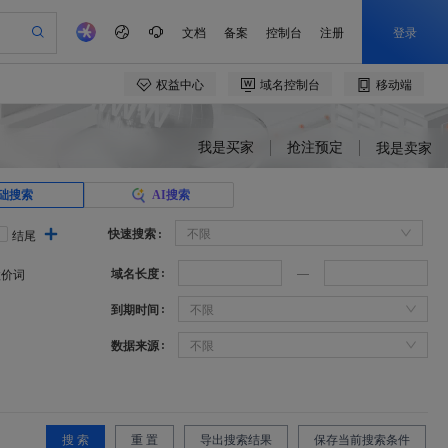
我是买家
抢注预定
我是卖家
础搜索
AI搜索
快速搜索
不限
结尾
域名长度
溢价词
到期时间
不限
数据来源
不限
搜 索
重 置
导出搜索结果
保存当前搜索条件