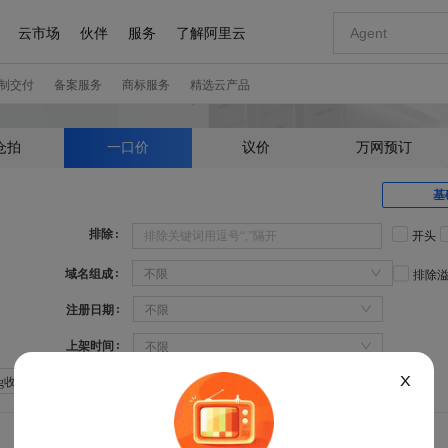
仓拍
一口价
议价
万网预订
基
排除
开头
域名组成
不限
排除
注册日期
不限
上架时间
不限
X
Sg收录：不限
Sg权重：不限
360权重：不限