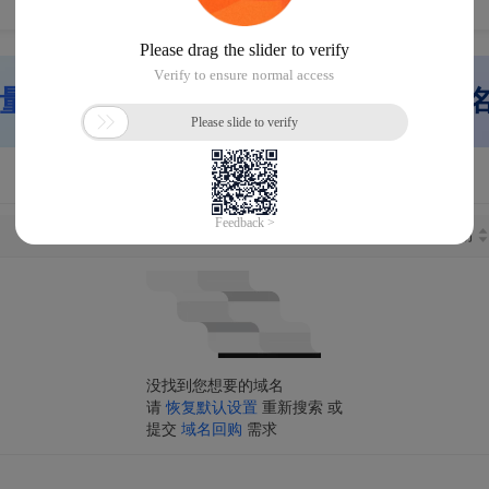
量网站搭建」
快速重启网站，帮您域
长度
注册日期
距离到期
没找到您想要的域名
请
恢复默认设置
重新搜索 或
提交
域名回购
需求