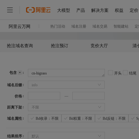
抢注域名查询
抢注预订
竞价大厅
清
包含
开头
结尾
域名后缀
info
价格
距离下架
不限
域名属性
Bd收录：不限
Bd权重：不限
Bd反链：不限
结果排序
默认