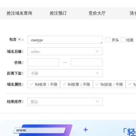
抢注域名查询
抢注预订
竞价大厅
清
包含
开头
结尾
域名后缀
online
价格
距离下架
不限
域名属性
Bd收录：不限
Bd权重：不限
Bd反链：不限
结果排序
默认
「轻