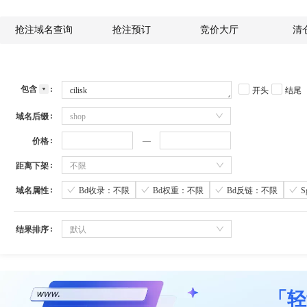
抢注域名查询
抢注预订
竞价大厅
清
包含
开头
结尾
域名后缀
shop
价格
距离下架
不限
域名属性
Bd收录：不限
Bd权重：不限
Bd反链：不限
结果排序
默认
「轻