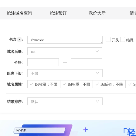
抢注域名查询
抢注预订
竞价大厅
清
包含
开头
结尾
域名后缀
net
价格
距离下架
不限
域名属性
Bd收录：不限
Bd权重：不限
Bd反链：不限
结果排序
默认
「轻