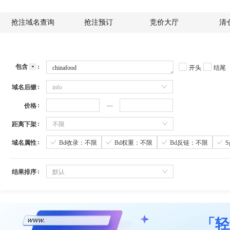
抢注域名查询
抢注预订
竞价大厅
清
包含
开头
结尾
域名后缀
info
价格
距离下架
不限
域名属性
Bd收录：不限
Bd权重：不限
Bd反链：不限
结果排序
默认
「轻