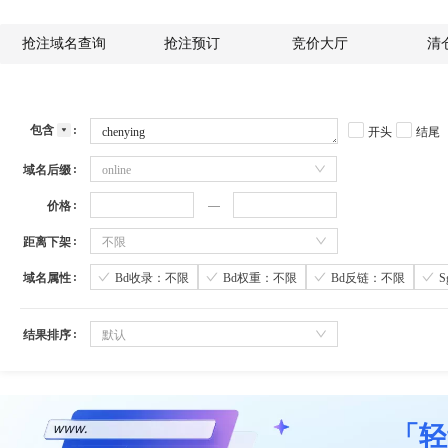
抢注域名查询
抢注预订
竞价大厅
清
包含
开头
结尾
域名后缀
online
价格
距离下架
不限
域名属性
Bd收录：不限
Bd权重：不限
Bd反链：不限
结果排序
默认
「轻